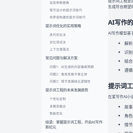
提示词工程是
动态参数替换
生成符合期望
情节设计的提示词技巧
世界观构建的提示词技巧
AI写作
提示词优化的实用策略
AI写作模型
迭代优化法
对比测试法
解析
上下文增强法
识别
常见问题与解决方案
结合
问题1：AI生成的内容偏离预期
遵循
问题2：角色性格不够立体
问题3：情节发展缺乏逻辑性
提示词工
提示词工程的未来发展趋势
在爱写作AI
个性化定制
故事
多模态融合
智能优化
角色
结语：掌握提示词工程，开启AI写作
情节
新纪元