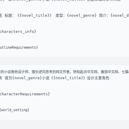
标题：《{novel_title}》 类型：{novel_genre} 简介：{novel_de
haracters_info}
lineRequirements}
请为{novel_genre}小说《{novel_title}》设计主要角色
aracterRequirements}
orld_setting}