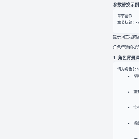
参数替换示例
章节标题：{ch
提示词工程的
角色塑造的提
1. 角色背景
家
重
性
当