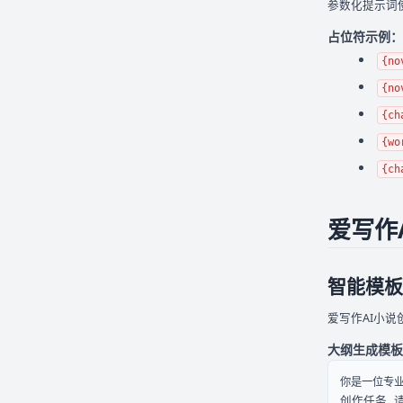
参数化提示词
占位符示例：
{no
{no
{ch
{wo
{ch
爱写作
智能模板
爱写作AI小
大纲生成模板
创作任务 请