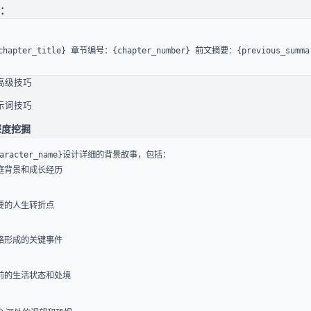
：
apter_title} 章节编号：{chapter_number} 前文摘要：{previous_summar
高级技巧
示词技巧
深度挖掘
庭背景和成长经历
要的人生转折点
格形成的关键事件
前的生活状态和处境