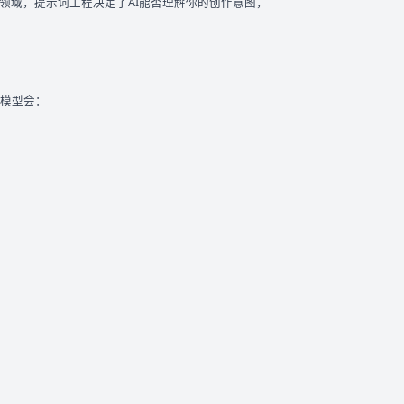
说领域，提示词工程决定了AI能否理解你的创作意图，
，模型会：